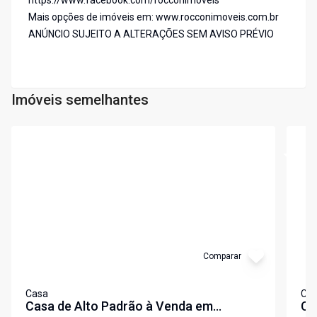
https://www.facebook.com/rocconimoveis
Mais opções de imóveis em: www.rocconimoveis.com.br
ANÚNCIO SUJEITO A ALTERAÇÕES SEM AVISO PRÉVIO
Imóveis semelhantes
Cód:
CA2339DM
Cód:
C
Comparar
Casa
Ca
Casa de Alto Padrão à Venda em
CA