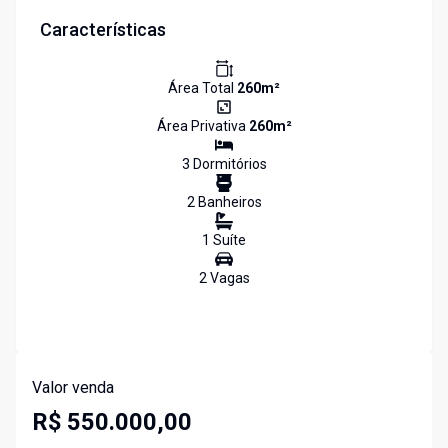
Características
Área Total
260
m²
Área Privativa
260
m²
3
Dormitório
s
2
Banheiro
s
1
Suíte
2
Vaga
s
Valor venda
R$ 550.000,00