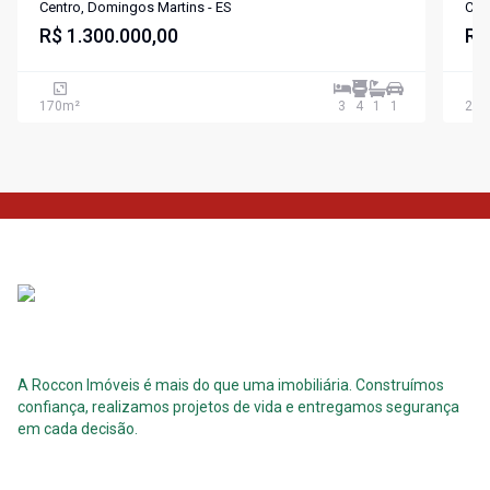
Domingos Martins ES
ES
Centro, Domingos Martins - ES
Cen
R$ 1.300.000,00
R$
170
m²
3
4
1
1
260
A Roccon Imóveis é mais do que uma imobiliária. Construímos
confiança, realizamos projetos de vida e entregamos segurança
em cada decisão.