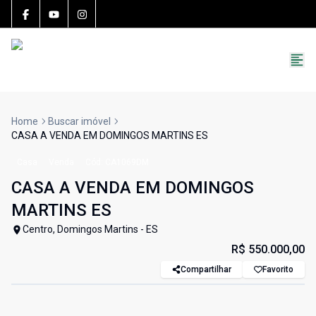
15783-J
(27) 99251-9863
roccon.imoveis@gmail.com
Home
Buscar imóvel
CASA A VENDA EM DOMINGOS MARTINS ES
Casa
Venda
Cód:
CA1069DM
CASA A VENDA EM DOMINGOS
MARTINS ES
Centro, Domingos Martins - ES
R$ 550.000,00
Compartilhar
Favorito