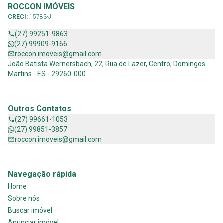
ROCCON IMÓVEIS
CRECI:
15783-J
(27) 99251-9863
(27) 99909-9166
roccon.imoveis@gmail.com
João Batista Wernersbach, 22, Rua de Lazer, Centro, Domingos
Martins - ES - 29260-000
Outros Contatos
(27) 99661-1053
(27) 99851-3857
roccon.imoveis@gmail.com
Navegação rápida
Home
Sobre nós
Buscar imóvel
Anunciar imóvel