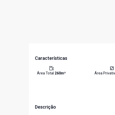
Características
Área Total
260
m²
Área Privati
Descrição