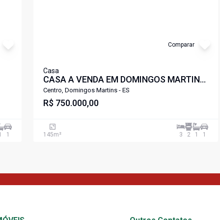
Comparar
Casa
CASA A VENDA EM DOMINGOS MARTINS
ES
Centro, Domingos Martins - ES
R$ 750.000,00
1
1
145
m²
3
2
1
1