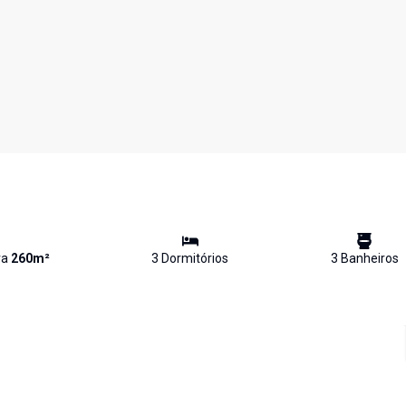
va
260
m²
3
Dormitório
s
3
Banheiro
s