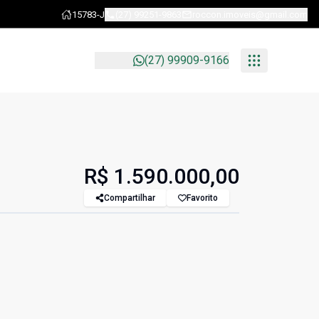
15783-J
(27) 99251-9863
roccon.imoveis@gmail.com
(27) 99909-9166
R$ 1.590.000,00
Compartilhar
Favorito