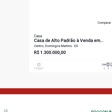
Comparar
Casa
Casa de Alto Padrão à Venda em
Domingos Martins ES
Centro, Domingos Martins - ES
R$ 1.300.000,00
170
m²
3
4