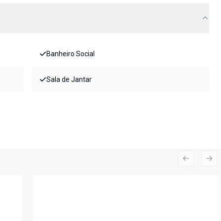
Banheiro Social
Sala de Jantar
Previous s
Nex
Cód:
CA2333DM