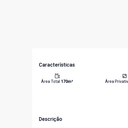
Características
Área Total
170
m²
Área Privati
Descrição