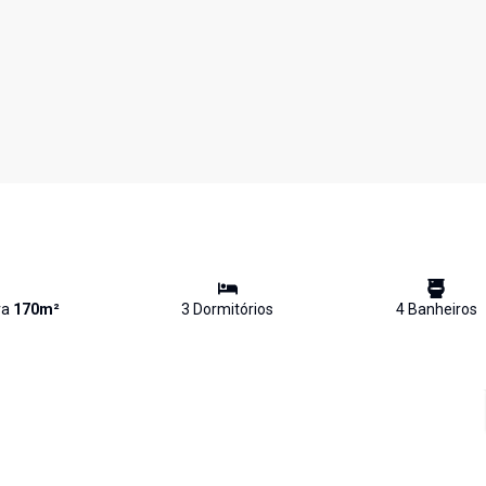
va
170
m²
3
Dormitório
s
4
Banheiro
s