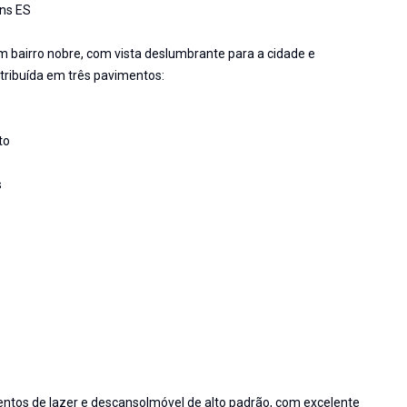
ns ES
m bairro nobre, com vista deslumbrante para a cidade e
tribuída em três pavimentos:
to
s
ntos de lazer e descansoImóvel de alto padrão, com excelente