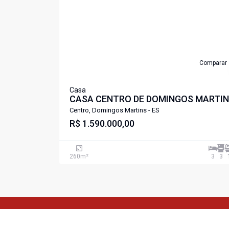
Comparar
Casa
CASA CENTRO DE DOMINGOS MARTI
ES
Centro, Domingos Martins - ES
R$ 1.590.000,00
260
m²
3
3