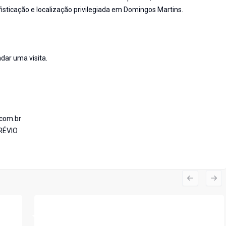
sticação e localização privilegiada em Domingos Martins.
dar uma visita.
.com.br
RÉVIO
Previous s
Nex
Cód:
CA2333DM