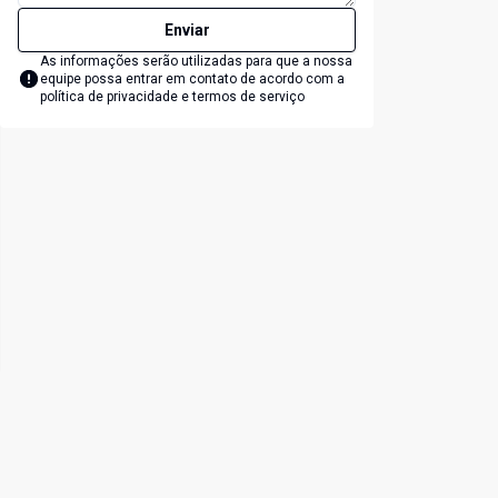
Enviar
As informações serão utilizadas para que a nossa
equipe possa entrar em contato de acordo com a
política de privacidade e termos de serviço
lide
t slide
Cód:
CA1069DM
Có