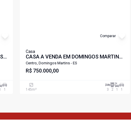
Comparar
Casa
NS
CASA A VENDA EM DOMINGOS MARTINS
ES
Centro, Domingos Martins - ES
R$ 750.000,00
1
1
145
m²
3
2
1
1