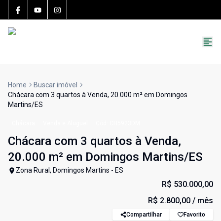
15783-J
(27) 99251-9863
roccon.imoveis@gmail.com
Home
Buscar imóvel
Chácara com 3 quartos à Venda, 20.000 m² em Domingos
Martins/ES
Chácara
Venda e Aluguel
Cód:
CH5923DM
Chácara com 3 quartos à Venda,
20.000 m² em Domingos Martins/ES
Zona Rural, Domingos Martins - ES
R$ 530.000,00
R$ 2.800,00
/ mês
Compartilhar
Favorito