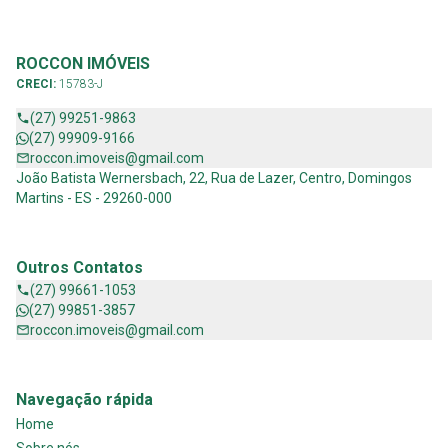
ROCCON IMÓVEIS
CRECI:
15783-J
(27) 99251-9863
(27) 99909-9166
roccon.imoveis@gmail.com
João Batista Wernersbach, 22, Rua de Lazer, Centro, Domingos
Martins - ES - 29260-000
Outros Contatos
(27) 99661-1053
(27) 99851-3857
roccon.imoveis@gmail.com
Navegação rápida
Home