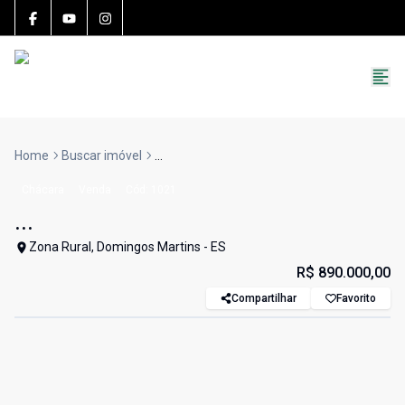
15783-J
(27) 99251-9863
roccon.imoveis@gmail.com
Home
Buscar imóvel
...
Chácara
Venda
Cód:
1021
...
Zona Rural, Domingos Martins - ES
R$ 890.000,00
Compartilhar
Favorito