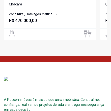
Chácara
Chá
...
...
Zona Rural, Domingos Martins - ES
Zona
R$ 470.000,00
R$
1
m²
3
1
312
A Roccon Imóveis é mais do que uma imobiliária. Construímos
confiança, realizamos projetos de vida e entregamos segurança
em cada decisão.