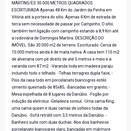
MARTINS/ES 30.000 METROS QUADRADOS
ESCRITURADA Apenas 48 Km do Jardim da Penha em
Vitória até a porteira do sítio. Apenas 4 Km de estrada de
terra sem necessidade de passar por Campinho. O sítio
também tem ligação com campinho estando a 8,9 Km até
a rodoviária de Domingos Martins. DESCRIÇÃO DO
IMÓVEL: São 30.000 m2 de terreno. Escriturado. Cerca de
10.000 metros ainda é de mata nativa. A casa tem 110 m2
de alvenaria com pé direito de até 5 metros e meio e a
varanda com 87 m2. -Varanda toda em madeira paraju
incluindo todo o telhado. -Telhas terragres dupla face; -
Piso da casa todo em porcelanato biancogres estilo
cimento queimado de 85x85; -Bancadas em granito; -
Mesa espelhada de 8 lugares da Danúbio. -Fogão por
indução da eletrolux -Geladeira consul. -Uma cama King,
uma cama queen e duas camas de solteiro todas da
Danúbio. -Sofá retrátil com 3,5 metros da Danúbio. -
Banheiro suíte com duas duchas -Nos dois banheiros
porcelanato biancogres claro, bancadas em mármore