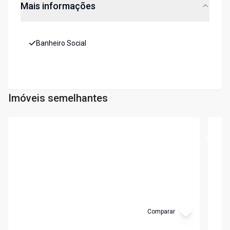
Mais informações
Banheiro Social
Imóveis semelhantes
Cód:
1511
Cód:
1
Comparar