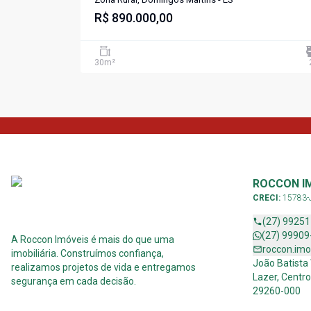
R$ 890.000,00
30
m²
ROCCON I
CRECI:
15783-
(27) 9925
(27) 99909
A Roccon Imóveis é mais do que uma
roccon.im
imobiliária. Construímos confiança,
João Batista
realizamos projetos de vida e entregamos
Lazer, Centro
segurança em cada decisão.
29260-000