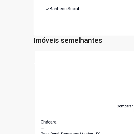
Banheiro Social
Imóveis semelhantes
Cód:
1021
Comparar
Chácara
...
Zona Rural, Domingos Martins - ES