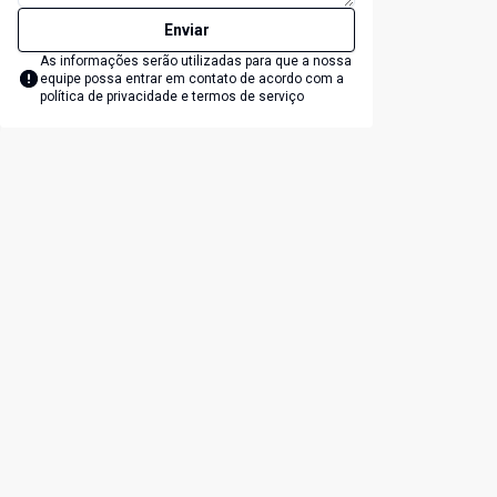
Enviar
As informações serão utilizadas para que a nossa
equipe possa entrar em contato de acordo com a
política de privacidade e termos de serviço
lide
t slide
Cód:
1107
Có
Comparar
Chácara
C
...
..
Zona Rural, Marechal Floriano - ES
Z