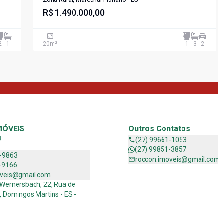
R$ 1.490.000,00
2
1
20
m²
1
3
2
MÓVEIS
Outros Contatos
J
(27) 99661-1053
(27) 99851-3857
1-9863
roccon.imoveis@gmail.co
-9166
oveis@gmail.com
 Wernersbach, 22, Rua de
, Domingos Martins - ES -