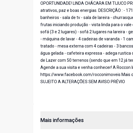
OPORTUNIDADE! LINDA CHÁCARA EM TIJUCO PRE
atrativos, paz e boas energias. DESCRIÇÃO : - 171
banheiros - sala de tv - sala de lareira - churras
frutas iniciando produção - vista linda para o v
sofá (3 e 2 lugares) - sofá 2 lugares na lareira - 
- máquina de lavar - 4 cadeiras de varanda - 1 ca
tratado - mesa externa com 4 cadeiras - 3 bancos 
água gelada - cafeteira expressa - adega rustic
de Lazer com 50 terrenos (sendo que em 12 já te
Agende a sua visita e venha conhecer! A Roccon I
https://www.facebook.com/rocconimoveis Mais 
SUJEITO A ALTERAÇÕES SEM AVISO PRÉVIO
Mais informações