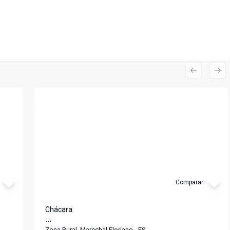
Previous s
Nex
Cód:
1077
Comparar
Chácara
...
Zona Rural, Marechal Floriano - ES