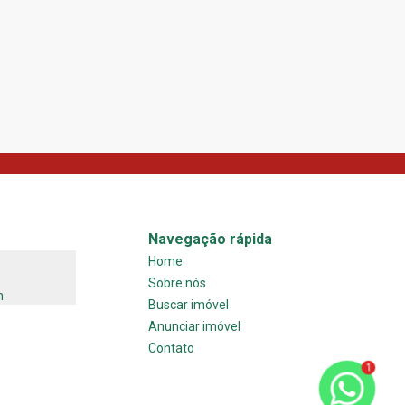
R$ 1.900.000,00
312
m²
1
4
3
Navegação rápida
Home
Sobre nós
m
Buscar imóvel
Anunciar imóvel
Contato
1