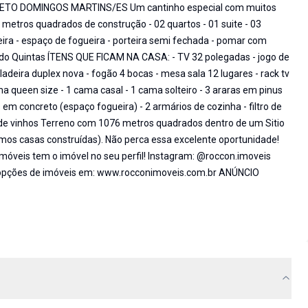
TO DOMINGOS MARTINS/ES Um cantinho especial com muitos
 metros quadrados de construção - 02 quartos - 01 suite - 03
queira - espaço de fogueira - porteira semi fechada - pomar com
ale do Quintas ÍTENS QUE FICAM NA CASA: - TV 32 polegadas - jogo de
geladeira duplex nova - fogão 4 bocas - mesa sala 12 lugares - rack tv
ma queen size - 1 cama casal - 1 cama solteiro - 3 araras em pinus
em concreto (espaço fogueira) - 2 armários de cozinha - filtro de
a de vinhos Terreno com 1076 metros quadrados dentro de um Sitio
mos casas construídas). Não perca essa excelente oportunidade!
móveis tem o imóvel no seu perfil! Instagram: @roccon.imoveis
opções de imóveis em: www.rocconimoveis.com.br ANÚNCIO