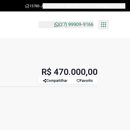
15783-J
(27) 99251-9863
roccon.imoveis@gmail.com
(27) 99909-9166
R$ 470.000,00
Compartilhar
Favorito