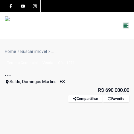
15783-J
(27) 99251-9863
roccon.imoveis@gmail.com
Home
Buscar imóvel
...
Terreno Comercial
Venda
Cód:
1271
...
Soído, Domingos Martins - ES
R$ 690.000,00
Compartilhar
Favorito