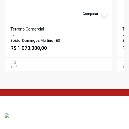
Comparar
Terreno Comercial
Ter
...
LO
DO
Soído, Domingos Martins - ES
Soí
R$ 1.070.000,00
R$
2
m²
3
m²