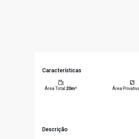
Características
Área Total
20
m²
Área Privativ
Descrição