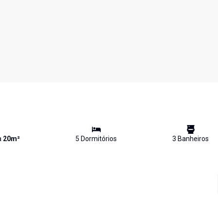
a
20
m²
5
Dormitório
s
3
Banheiro
s