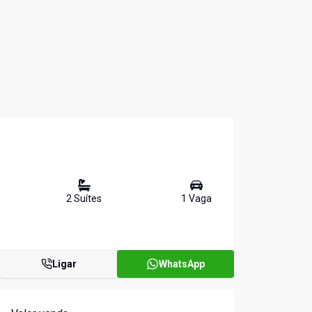
2
Suíte
s
1
Vaga
Ligar
WhatsApp