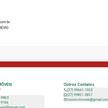
.com.br
RÉVIO
MÓVEIS
Outros Contatos
J
(27) 99661-1053
(27) 99851-3857
1-9863
roccon.imoveis@gmail.co
-9166
oveis@gmail.com