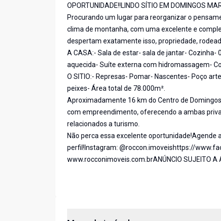
OPORTUNIDADE!!LINDO SÍTIO EM DOMINGOS MA
Procurando um lugar para reorganizar o pensament
clima de montanha, com uma excelente e completa
despertam exatamente isso, propriedade, rodeada 
A CASA:- Sala de estar- sala de jantar- Cozinha- 0
aquecida- Suíte externa com hidromassagem- Coz
O SITIO:- Represas- Pomar- Nascentes- Poço arte
peixes- Área total de 78.000m².
Aproximadamente 16 km do Centro de Domingos Ma
com empreendimento, oferecendo a ambas privac
relacionados a turismo.
Não perca essa excelente oportunidade!Agende a 
perfil!Instagram: @roccon.imoveishttps://www.
www.rocconimoveis.com.brANÚNCIO SUJEITO 