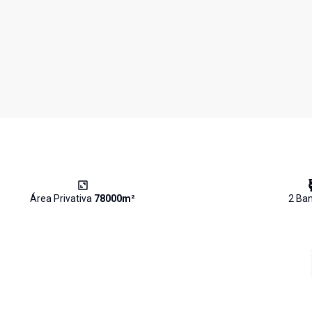
Área Privativa
78000
m²
2
Ban