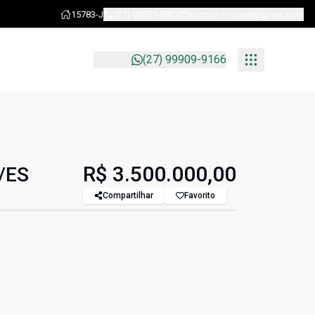
15783-J
(27) 99251-9863
roccon.imoveis@gmail.com
(27) 99909-9166
R$ 3.500.000,00
/ES
Compartilhar
Favorito