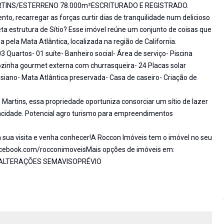
RTINS/ESTERRENO 78.000m²ESCRITURADO E REGISTRADO.
o, recarregar as forças curtir dias de tranquilidade num delicioso
 estrutura de Sítio? Esse imóvel reúne um conjunto de coisas que
pela Mata Atlântica, localizada na região de California.
3 Quartos- 01 suíte- Banheiro social- Área de serviço- Piscina
inha gourmet externa com churrasqueira- 24 Placas solar
siano- Mata Atlântica preservada- Casa de caseiro- Criação de
rtins, essa propriedade oportuniza consorciar um sítio de lazer
idade. Potencial agro turismo para empreendimentos
sua visita e venha conhecer!A Roccon Imóveis tem o imóvel no seu
facebook.com/rocconimoveisMais opções de imóveis em:
A ALTERAÇÕES SEMAVISOPRÉVIO