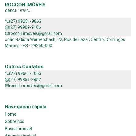
ROCCON IMÓVEIS
CRECI:
15783-J
(27) 99251-9863
(27) 99909-9166
roccon.imoveis@gmail.com
João Batista Wernersbach, 22, Rua de Lazer, Centro, Domingos
Martins - ES - 29260-000
Outros Contatos
(27) 99661-1053
(27) 99851-3857
roccon.imoveis@gmail.com
Navegação rápida
Home
Sobre nós
Buscar imóvel