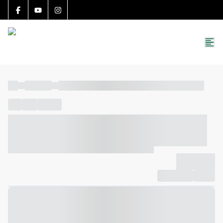
15783-J
(27) 99251-9863
roccon.imoveis@gmail.com
----
----- -----
----- ----- -- ------ ---- ---- -- ----- ----- ----- --- ------
----
-----
---- ------
----- ----- -- ------ ---- ---- -- ----- ----- -----
--- ------
----- ----- -- ------ ---- ---- -- ----- ----- ----- --- ------
-------------
Compartilhar
Favorito