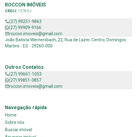
ROCCON IMÓVEIS
CRECI:
15783-J
(27) 99251-9863
(27) 99909-9166
roccon.imoveis@gmail.com
João Batista Wernersbach, 22, Rua de Lazer, Centro, Domingos
Martins - ES - 29260-000
Outros Contatos
(27) 99661-1053
(27) 99851-3857
roccon.imoveis@gmail.com
Navegação rápida
Home
Sobre nós
Buscar imóvel