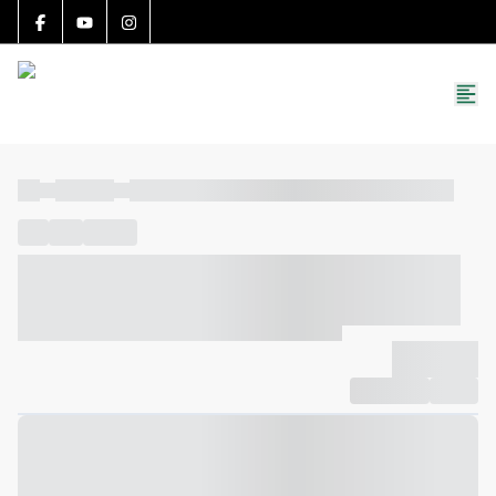
15783-J
(27) 99251-9863
roccon.imoveis@gmail.com
----
----- -----
----- ----- -- ------ ---- ---- -- ----- ----- ----- --- ------
----
-----
---- ------
----- ----- -- ------ ---- ---- -- ----- ----- -----
--- ------
----- ----- -- ------ ---- ---- -- ----- ----- ----- --- ------
-------------
Compartilhar
Favorito