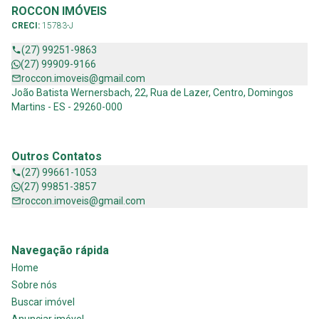
ROCCON IMÓVEIS
CRECI:
15783-J
(27) 99251-9863
(27) 99909-9166
roccon.imoveis@gmail.com
João Batista Wernersbach, 22, Rua de Lazer, Centro, Domingos
Martins - ES - 29260-000
Outros Contatos
(27) 99661-1053
(27) 99851-3857
roccon.imoveis@gmail.com
Navegação rápida
Home
Sobre nós
Buscar imóvel