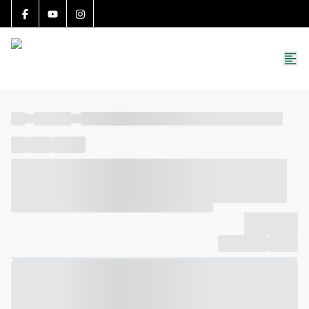
15783-J
(27) 99251-9863
roccon.imoveis@gmail.com
----
----- -----
----- ----- -- ------ ---- ---- -- ----- ----- ----- --- ------
----
-----
---- ------
----- ----- -- ------ ---- ---- -- ----- ----- -----
--- ------
----- ----- -- ------ ---- ---- -- ----- ----- ----- --- ------
-------------
Compartilhar
Favorito