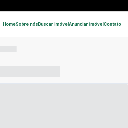
Home
Sobre nós
Buscar imóvel
Anunciar imóvel
Contato
-- --- ------
-- ----- ----- --- ------