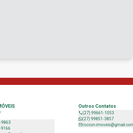
MÓVEIS
Outros Contatos
J
(27) 99661-1053
(27) 99851-3857
1-9863
roccon.imoveis@gmail.co
-9166