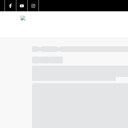
----
----- -----
----- ----- -- ------ ---- ---- -- ----- ----- ---
----
-----
---- ------
----- ----- -- ------ ---- ---- -- ---
----- ----- -- ------ ---- ---- -- ----- ----- ----- --- ------