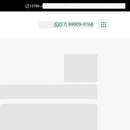
15783-J
(27) 99251-9863
roccon.imoveis@gmail.com
(27) 99909-9166
-----------
--
Compartilhar
Favorito