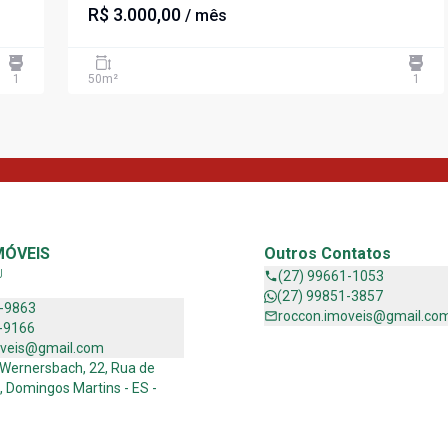
R$ 3.000,00
/ mês
1
50
m²
1
MÓVEIS
Outros Contatos
J
(27) 99661-1053
(27) 99851-3857
1-9863
roccon.imoveis@gmail.co
-9166
oveis@gmail.com
 Wernersbach, 22, Rua de
, Domingos Martins - ES -