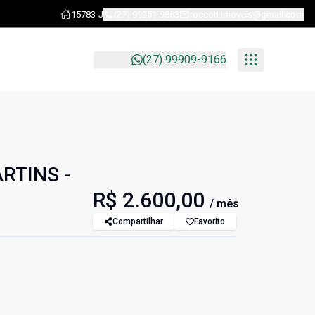
15783-J
(27) 99251-9863
roccon.imoveis@gmail.com
(27) 99909-9166
RTINS -
R$ 2.600,00
/ mês
Compartilhar
Favorito