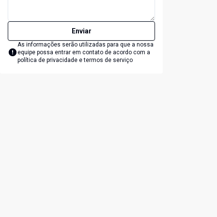
Enviar
As informações serão utilizadas para que a nossa
equipe possa entrar em contato de acordo com a
política de privacidade e termos de serviço
lide
t slide
Cód:
LJ2335DM
Comparar
Loja
LOJA COMERCIAL PARA LOCAÇÃO NO
CENTRO DE DOMINGOS MARTINS/ES
Centro, Domingos Martins - ES