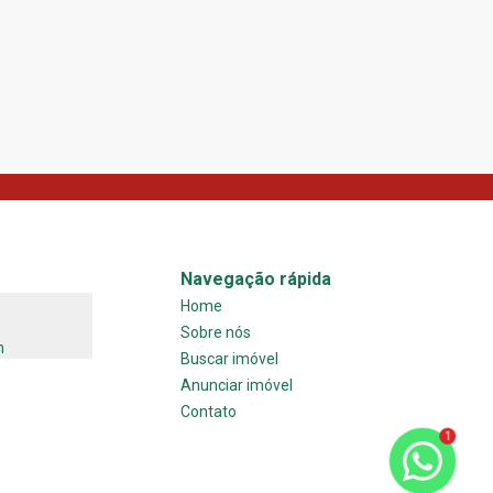
R$ 3.500,00
/ mês
90
m²
2
Navegação rápida
Home
Sobre nós
m
Buscar imóvel
Anunciar imóvel
Contato
1