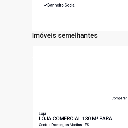
Banheiro Social
Imóveis semelhantes
Cód:
LJ3475DM
Comparar
Loja
LOJA COMERCIAL 130 M² PARA
ALUGUEL EM DOMINGOS MARTINS - E
Centro, Domingos Martins - ES