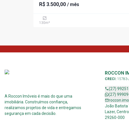
R$ 3.500,00
/ mês
130
m²
ROCCON I
CRECI:
15783-
(27) 9925
(27) 99909
A Roccon Imóveis é mais do que uma
roccon.im
imobiliária. Construímos confiança,
João Batista
realizamos projetos de vida e entregamos
Lazer, Centro
segurança em cada decisão.
29260-000