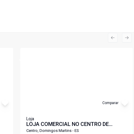
Previous s
Nex
Cód:
LJ2374DM
Comparar
Loja
LOJA COMERCIAL NO CENTRO DE
S
DOMINGOS MARTINS
Centro, Domingos Martins - ES