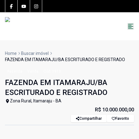
15783-J
(27) 99251-9863
roccon.imoveis@gmail.com
Home
Buscar imóvel
FAZENDA EM ITAMARAJU/BA ESCRITURADO E REGISTRADO
Fazenda
Venda
Cód:
1913
FAZENDA EM ITAMARAJU/BA
ESCRITURADO E REGISTRADO
Zona Rural, Itamaraju - BA
R$ 10.000.000,00
Compartilhar
Favorito