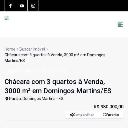
15783-J
(27) 99251-9863
roccon.imoveis@gmail.com
Home
Buscar imóvel
Chácara com 3 quartos à Venda, 3000 m² em Domingos
Martins/ES
Chácara
Venda
Cód:
CH1022DM
Chácara com 3 quartos à Venda,
3000 m² em Domingos Martins/ES
Paraju, Domingos Martins - ES
R$ 980.000,00
Compartilhar
Favorito