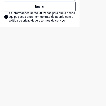
Enviar
lide
t slide
As informações serão utilizadas para que a nossa
equipe possa entrar em contato de acordo com a
política de privacidade e termos de serviço
Cód:
1253
Có
Comparar
Chácara
C
...
Melgaço, Domingos Martins - ES
M
R$ 1.295.000,00
2
m²
3
1
2