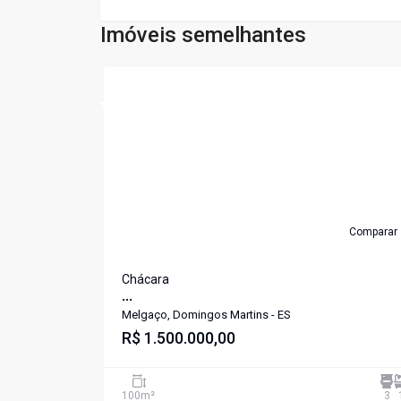
Imóveis semelhantes
Cód:
739
Comparar
Chácara
...
Melgaço, Domingos Martins - ES
R$ 1.500.000,00
100
m²
3