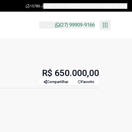
15783-J
(27) 99251-9863
roccon.imoveis@gmail.com
(27) 99909-9166
R$ 650.000,00
Compartilhar
Favorito