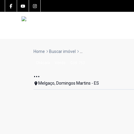
Home
Buscar imóvel
...
Chácara
Venda
Cód:
763
...
Melgaço, Domingos Martins - ES