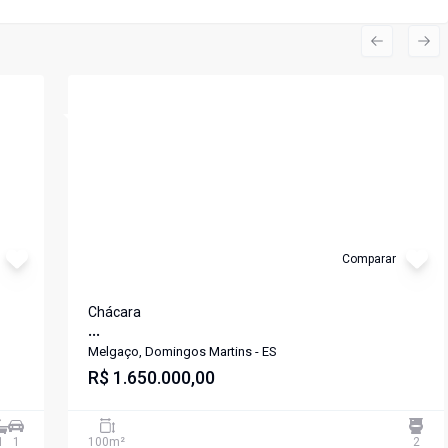
Previous s
Nex
Cód:
865
Comparar
Chácara
...
Melgaço, Domingos Martins - ES
R$ 1.650.000,00
1
1
100
m²
2