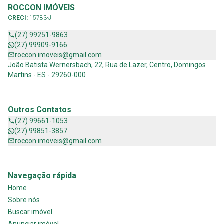
ROCCON IMÓVEIS
CRECI:
15783-J
(27) 99251-9863
(27) 99909-9166
roccon.imoveis@gmail.com
João Batista Wernersbach, 22, Rua de Lazer, Centro, Domingos
Martins - ES - 29260-000
Outros Contatos
(27) 99661-1053
(27) 99851-3857
roccon.imoveis@gmail.com
Navegação rápida
Home
Sobre nós
Buscar imóvel