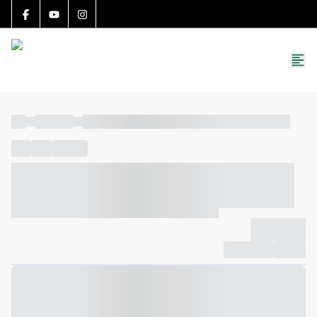
15783-J
(27) 99251-9863
roccon.imoveis@gmail.com
----
----- -----
----- ----- -- ------ ---- ---- -- ----- ----- ----- --- ------
----
-----
---- ------
----- ----- -- ------ ---- ---- -- ----- ----- -----
--- ------
----- ----- -- ------ ---- ---- -- ----- ----- ----- --- ------
-------------
Compartilhar
Favorito