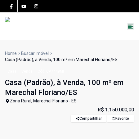
15783-J
(27) 99251-9863
roccon.imoveis@gmail.com
Home
Buscar imóvel
Casa (Padrão), à Venda, 100 m² em Marechal Floriano/ES
Casa
Venda
Cód:
CA7449MF
Casa (Padrão), à Venda, 100 m² em
Marechal Floriano/ES
Zona Rural, Marechal Floriano - ES
R$ 1.150.000,00
Compartilhar
Favorito