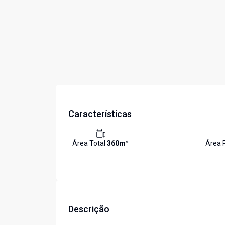
Características
Área Total
360
m²
Área 
Descrição