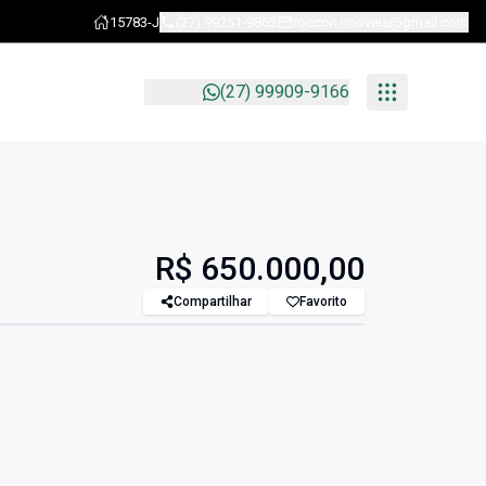
15783-J
(27) 99251-9863
roccon.imoveis@gmail.com
(27) 99909-9166
R$ 650.000,00
Compartilhar
Favorito