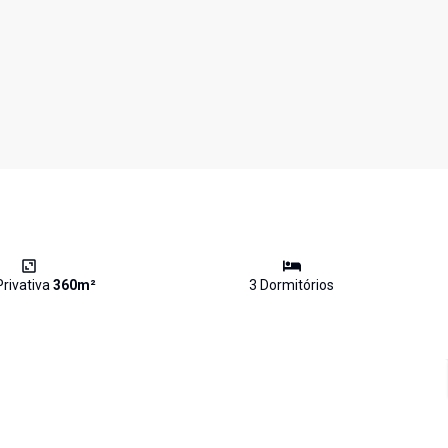
Privativa
360
m²
3
Dormitório
s