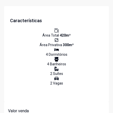
Características
Área Total
420
m²
Área Privativa
300
m²
4
Dormitório
s
4
Banheiro
s
2
Suíte
s
2
Vaga
s
Valor venda