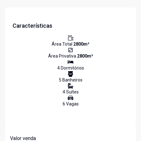
Características
Área Total
2800
m²
Área Privativa
2800
m²
4
Dormitório
s
5
Banheiro
s
4
Suíte
s
6
Vaga
s
Valor venda