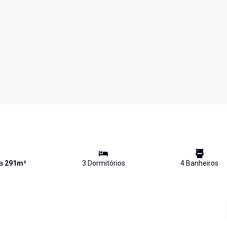
va
291
m²
3
Dormitório
s
4
Banheiro
s