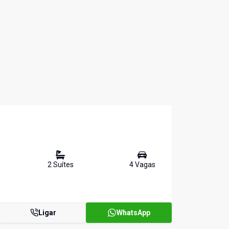
2
Suíte
s
4
Vaga
s
Ligar
WhatsApp