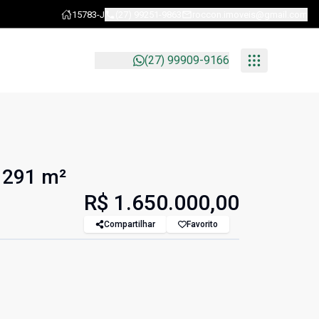
15783-J
(27) 99251-9863
roccon.imoveis@gmail.com
(27) 99909-9166
 291 m²
R$ 1.650.000,00
Compartilhar
Favorito