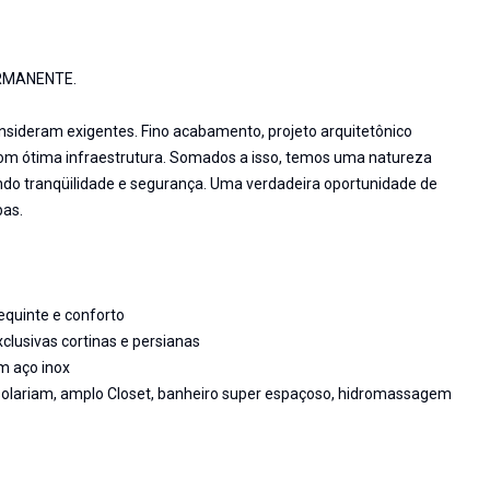
RMANENTE.
onsideram exigentes. Fino acabamento, projeto arquitetônico
 com ótima infraestrutura. Somados a isso, temos uma natureza
ndo tranqüilidade e segurança. Uma verdadeira oportunidade de
bas.
equinte e conforto
clusivas cortinas e persianas
m aço inox
solariam, amplo Closet, banheiro super espaçoso, hidromassagem