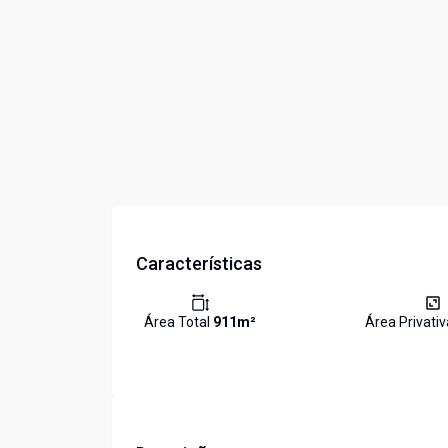
Características
Área Total
911
m²
Área Privati