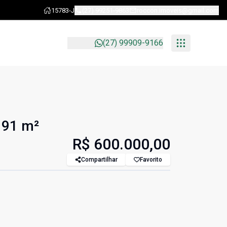
15783-J
(27) 99251-9863
roccon.imoveis@gmail.com
(27) 99909-9166
 91 m²
R$ 600.000,00
Compartilhar
Favorito