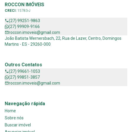
ROCCON IMÓVEIS
CRECI:
15783-J
(27) 99251-9863
(27) 99909-9166
roccon.imoveis@gmail.com
João Batista Wernersbach, 22, Rua de Lazer, Centro, Domingos
Martins - ES - 29260-000
Outros Contatos
(27) 99661-1053
(27) 99851-3857
roccon.imoveis@gmail.com
Navegação rápida
Home
Sobre nós
Buscar imóvel