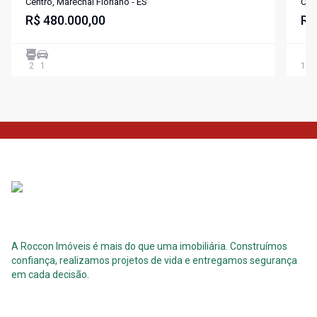
ES
Centro, Marechal Floriano - ES
Cen
R$ 480.000,00
R$
2
1
110
A Roccon Imóveis é mais do que uma imobiliária. Construímos
confiança, realizamos projetos de vida e entregamos segurança
em cada decisão.