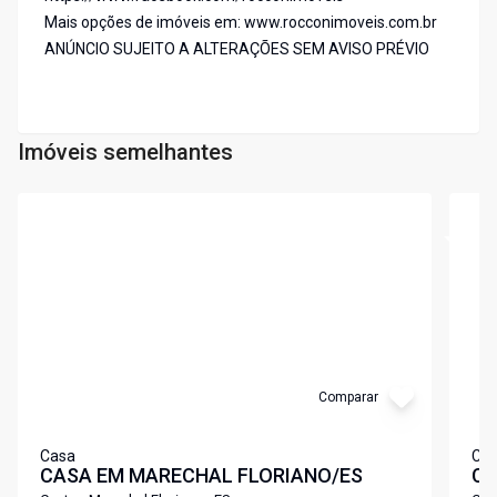
Mais opções de imóveis em: www.rocconimoveis.com.br
ANÚNCIO SUJEITO A ALTERAÇÕES SEM AVISO PRÉVIO
Imóveis semelhantes
Cód:
CA1731DM
Cód:
C
Comparar
Casa
Ca
CASA EM MARECHAL FLORIANO/ES
CA