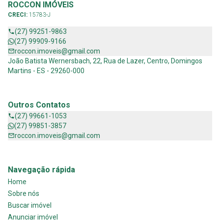
ROCCON IMÓVEIS
CRECI:
15783-J
(27) 99251-9863
(27) 99909-9166
roccon.imoveis@gmail.com
João Batista Wernersbach, 22, Rua de Lazer, Centro, Domingos
Martins - ES - 29260-000
Outros Contatos
(27) 99661-1053
(27) 99851-3857
roccon.imoveis@gmail.com
Navegação rápida
Home
Sobre nós
Buscar imóvel
Anunciar imóvel