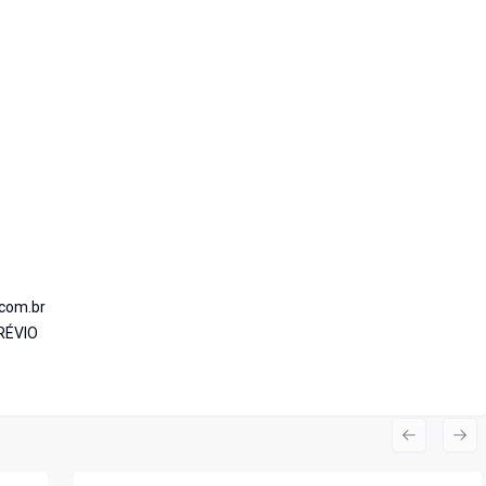
.com.br
RÉVIO
Previous s
Nex