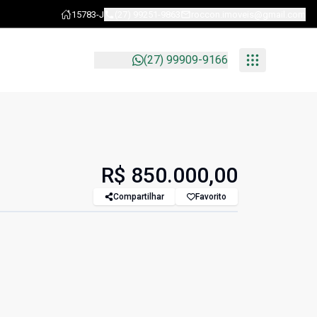
15783-J
(27) 99251-9863
roccon.imoveis@gmail.com
(27) 99909-9166
R$ 850.000,00
Compartilhar
Favorito