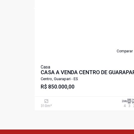
Cód:
CA2342GUA
Comparar
Casa
CASA A VENDA CENTRO DE GUARAPA
ES
Centro, Guarapari - ES
R$ 850.000,00
310
m²
4
3