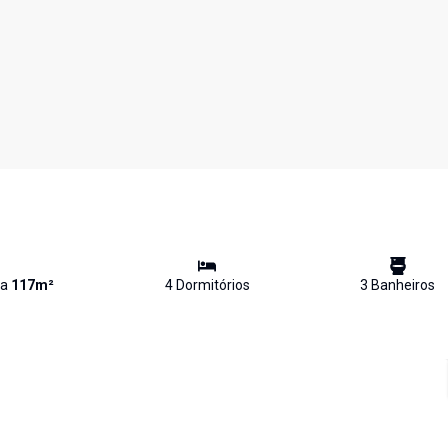
va
117
m²
4
Dormitório
s
3
Banheiro
s