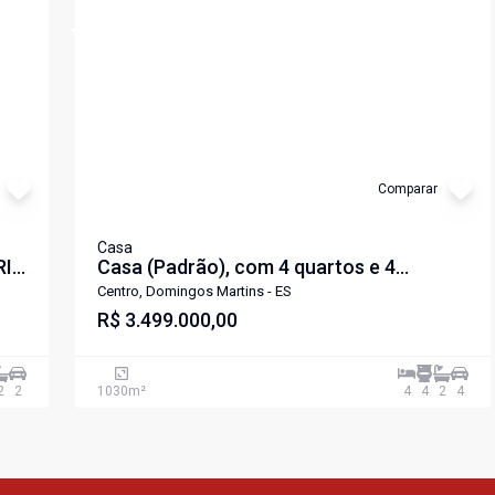
Cód:
CA8763DM
Comparar
Casa
RI
Casa (Padrão), com 4 quartos e 4
banheiros à Venda, 1030 m² em
Centro, Domingos Martins - ES
Domingos Martins/ES
R$ 3.499.000,00
2
2
1030
m²
4
4
2
4