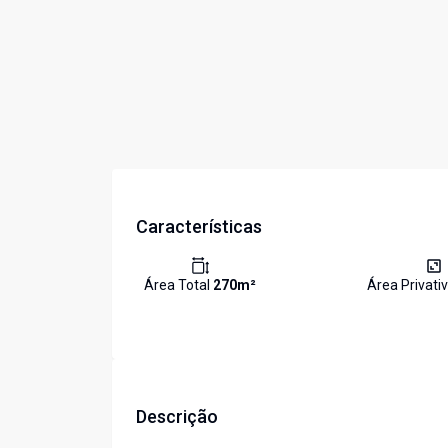
Características
Área Total
270
m²
Área Privati
Descrição