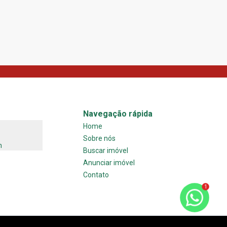
108
m²
2
2
4
1
Navegação rápida
Home
Sobre nós
m
Buscar imóvel
Anunciar imóvel
Contato
1