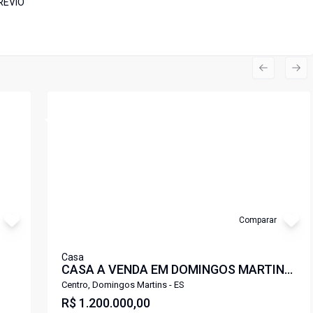
RÉVIO
Previous s
Nex
Cód:
CA1800DM
Comparar
Casa
CASA A VENDA EM DOMINGOS MARTINS
ES
Centro, Domingos Martins - ES
R$ 1.200.000,00