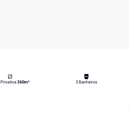
 Privativa
360
m²
3
Banheiro
s