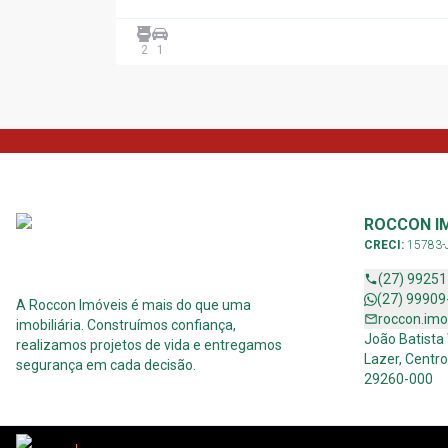
2
1
ROCCON I
CRECI:
15783-
(27) 9925
(27) 99909
A Roccon Imóveis é mais do que uma
roccon.im
imobiliária. Construímos confiança,
João Batista
realizamos projetos de vida e entregamos
Lazer, Centro
segurança em cada decisão.
29260-000