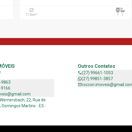
110
m²
1
1
MÓVEIS
Outros Contatos
J
(27) 99661-1053
(27) 99851-3857
1-9863
roccon.imoveis@gmail.co
-9166
oveis@gmail.com
 Wernersbach, 22, Rua de
, Domingos Martins - ES -