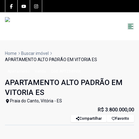
15783-J
(27) 99251-9863
roccon.imoveis@gmail.com
Home
Buscar imóvel
APARTAMENTO ALTO PADRÃO EM VITORIA ES
Apartamento
Venda
Cód:
APT2349VIX
APARTAMENTO ALTO PADRÃO EM
VITORIA ES
Praia do Canto, Vitória - ES
R$ 3.800.000,00
Compartilhar
Favorito