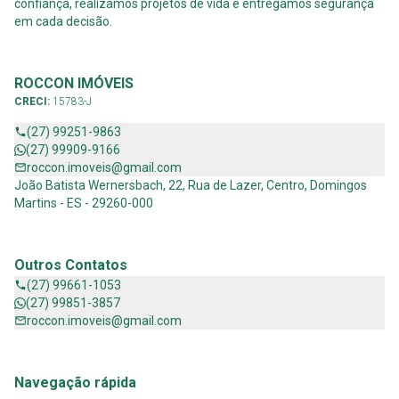
confiança, realizamos projetos de vida e entregamos segurança
em cada decisão.
ROCCON IMÓVEIS
CRECI:
15783-J
(27) 99251-9863
(27) 99909-9166
roccon.imoveis@gmail.com
João Batista Wernersbach, 22, Rua de Lazer, Centro, Domingos
Martins - ES - 29260-000
Outros Contatos
(27) 99661-1053
(27) 99851-3857
roccon.imoveis@gmail.com
Navegação rápida