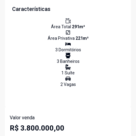
Características
Área Total
291
m²
Área Privativa
221
m²
3
Dormitório
s
3
Banheiro
s
1
Suíte
2
Vaga
s
Valor venda
R$ 3.800.000,00