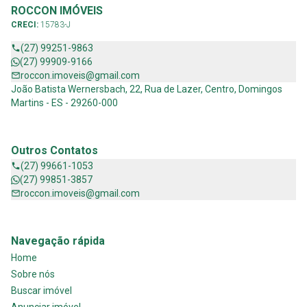
ROCCON IMÓVEIS
CRECI:
15783-J
(27) 99251-9863
(27) 99909-9166
roccon.imoveis@gmail.com
João Batista Wernersbach, 22, Rua de Lazer, Centro, Domingos
Martins - ES - 29260-000
Outros Contatos
(27) 99661-1053
(27) 99851-3857
roccon.imoveis@gmail.com
Navegação rápida
Home
Sobre nós
Buscar imóvel