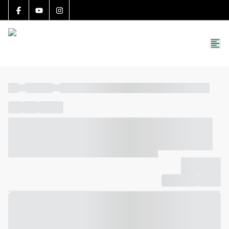
15783-J
(27) 99251-9863
roccon.imoveis@gmail.com
----
----- -----
----- ----- -- ------ ---- ---- -- ----- ----- ----- --- ------
----
-----
---- ------
----- ----- -- ------ ---- ---- -- ----- ----- -----
--- ------
----- ----- -- ------ ---- ---- -- ----- ----- ----- --- ------
-------------
Compartilhar
Favorito