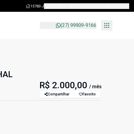
15783-J
(27) 99251-9863
roccon.imoveis@gmail.com
(27) 99909-9166
HAL
R$ 2.000,00
/ mês
Compartilhar
Favorito