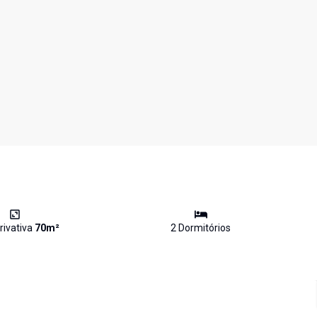
rivativa
70
m²
2
Dormitório
s