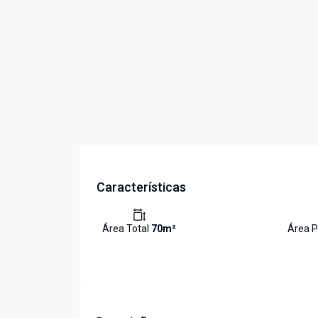
Características
Área Total
70
m²
Área P