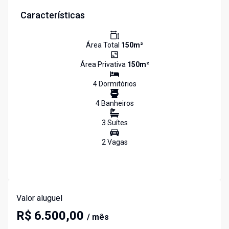
Características
Área Total
150
m²
Área Privativa
150
m²
4
Dormitório
s
4
Banheiro
s
3
Suíte
s
2
Vaga
s
Valor aluguel
R$ 6.500,00
/ mês