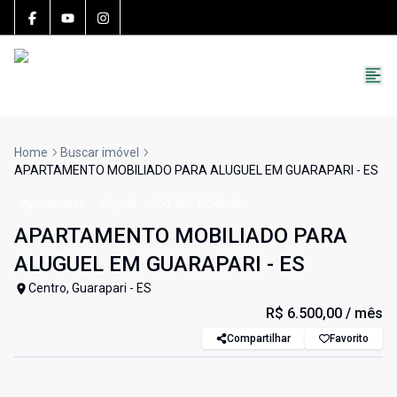
15783-J
(27) 99251-9863
roccon.imoveis@gmail.com
Home
Buscar imóvel
APARTAMENTO MOBILIADO PARA ALUGUEL EM GUARAPARI - ES
Apartamento
Aluguel
Cód:
APT4524GUA
APARTAMENTO MOBILIADO PARA
ALUGUEL EM GUARAPARI - ES
Centro, Guarapari - ES
R$ 6.500,00
/ mês
Compartilhar
Favorito